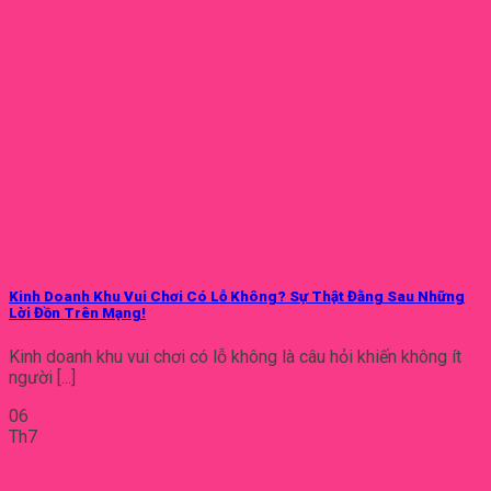
Kinh Doanh Khu Vui Chơi Có Lỗ Không? Sự Thật Đằng Sau Những
Lời Đồn Trên Mạng!
Kinh doanh khu vui chơi có lỗ không là câu hỏi khiến không ít
người [...]
06
Th7