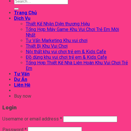
Search
for:
Trang Chủ
Dịch Vụ
Thiết Kế Nhận Diện thương Hiệu
Tổng Hợp Máy Game Khu Vui Chơi Trẻ Em Mới
Nhất
Tư Vấn Marketing Khu vui chơi
Thiết Bị Khu Vui Chơi
Nội thất khu vui chơi trẻ em & Kids Cafe
Đồ dùng khu vui chơi trẻ em & Kids Cafe
Tổng Hợp Thiết Kế Nhà Liên Hoàn Khu Vui Chơi Trẻ
Em
Tư Vấn
Dự Án
Liên Hệ
Buy now
Login
Username or email address
*
Password
*