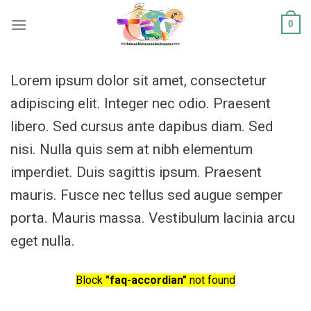
Chuyển
0
đến
nội
dung
Lorem ipsum dolor sit amet, consectetur
adipiscing elit. Integer nec odio. Praesent
libero. Sed cursus ante dapibus diam. Sed
nisi. Nulla quis sem at nibh elementum
imperdiet. Duis sagittis ipsum. Praesent
mauris. Fusce nec tellus sed augue semper
porta. Mauris massa. Vestibulum lacinia arcu
eget nulla.
Block
"faq-accordian"
not found