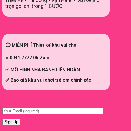
Thiết Kế - Thi Công - Vận Hành - Marketing
trọn gói chỉ trong 1 BƯỚC
EVENT/SỰ KIỆN HOT
⭕ MIỄN PHÍ Thiết kế khu vui chơi
⭐ 0941 7777 05 Zalo
✅ MÔ HÌNH NHÀ BANH LIÊN HOÀN
✅ Báo giá khu vui chơi trẻ em chính xác
Đăng Kí Nhận Thông Tin