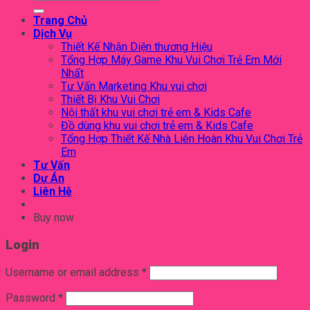
for:
Trang Chủ
Dịch Vụ
Thiết Kế Nhận Diện thương Hiệu
Tổng Hợp Máy Game Khu Vui Chơi Trẻ Em Mới
Nhất
Tư Vấn Marketing Khu vui chơi
Thiết Bị Khu Vui Chơi
Nội thất khu vui chơi trẻ em & Kids Cafe
Đồ dùng khu vui chơi trẻ em & Kids Cafe
Tổng Hợp Thiết Kế Nhà Liên Hoàn Khu Vui Chơi Trẻ
Em
Tư Vấn
Dự Án
Liên Hệ
Buy now
Login
Username or email address
*
Password
*