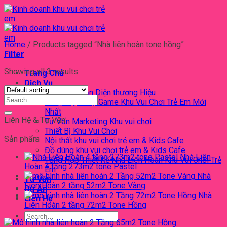
Chuyển
đến
nội
dung
Home
/
Products tagged “Nhà liên hoàn tone hồng”
Filter
Showing all 3 results
Trang Chủ
Dịch Vụ
Thiết Kế Nhận Diện thương Hiệu
Search
Tổng Hợp Máy Game Khu Vui Chơi Trẻ Em Mới
for:
Nhất
Liên Hệ & Tư Vấn
Tư Vấn Marketing Khu vui chơi
Thiết Bị Khu Vui Chơi
Sản phẩm
Nội thất khu vui chơi trẻ em & Kids Cafe
Đồ dùng khu vui chơi trẻ em & Kids Cafe
Nhà Liên
Tổng Hợp Thiết Kế Nhà Liên Hoàn Khu Vui Chơi Trẻ
Hoàn 4 tầng 273m2 tone Pastel
Em
Nhà
Tư Vấn
Liên Hoàn 2 tầng 52m2 Tone Vàng
Dự Án
Nhà
Liên Hệ
Liên Hoàn 2 tầng 72m2 Tone Hồng
Search
for: