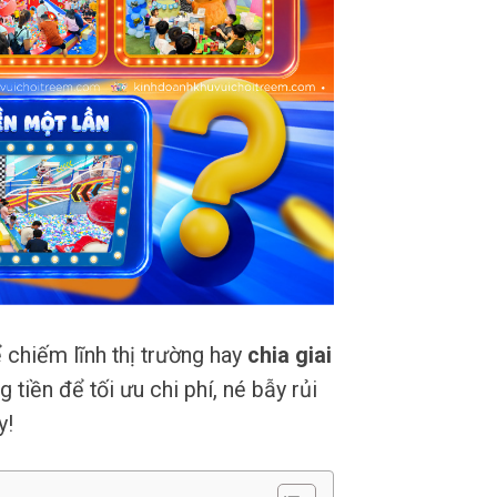
 chiếm lĩnh thị trường hay
chia giai
iền để tối ưu chi phí, né bẫy rủi
y!