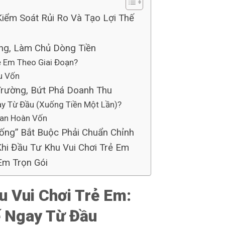
Kiểm Soát Rủi Ro Và Tạo Lợi Thế
ờng, Làm Chủ Dòng Tiền
ẻ Em Theo Giai Đoạn?
u Vốn
Trường, Bứt Phá Doanh Thu
ay Từ Đầu (Xuống Tiền Một Lần)?
ian Hoàn Vốn
ống” Bắt Buộc Phải Chuẩn Chỉnh
hi Đầu Tư Khu Vui Chơi Trẻ Em
Em Trọn Gói
u Vui Chơi Trẻ Em:
ế Ngay Từ Đầu