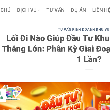
 CHỦ
DỊCH VỤ
TƯ VẤN
DỰ ÁN
LIÊN H
TƯ VẤN KINH DOANH KHU VU
Lối Đi Nào Giúp Đầu Tư Khu
Thắng Lớn: Phân Kỳ Giai Đo
1 Lần?
1
h6