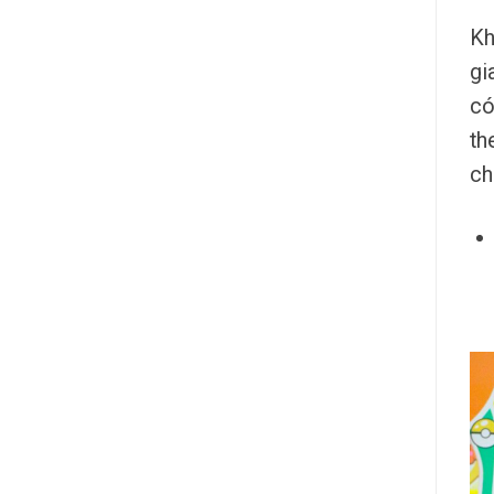
Kh
gi
có
th
ch