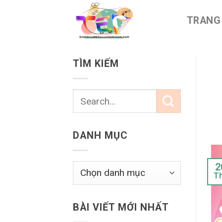
Chuyển
TRANG
đến
nội
dung
TÌM KIẾM
DANH MỤC
2
Danh
T
mục
BÀI VIẾT MỚI NHẤT