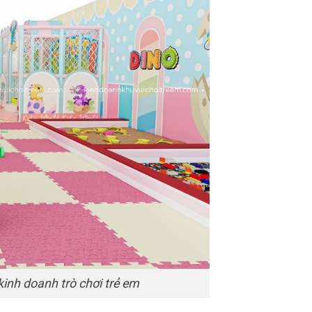
inh doanh trò chơi trẻ em