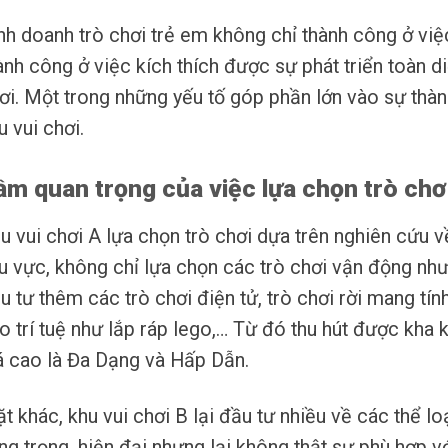
nh doanh trò chơi trẻ em không chỉ thành công ở việ
ành công ở việc kích thích được sự phát triển toàn d
ơi. Một trong những yếu tố góp phần lớn vào sự thành
u vui chơi.
ầm quan trọng của việc lựa chọn trò chơ
u vui chơi A lựa chọn trò chơi dựa trên nghiên cứu v
u vực, không chỉ lựa chọn các trò chơi vận động như 
u tư thêm các trò chơi điện tử, trò chơi rời mang tí
o trí tuệ như lắp ráp lego,… Từ đó thu hút được kha
á cao là Đa Dạng và Hấp Dẫn.
t khác, khu vui chơi B lại đầu tư nhiều về các thể lo
ng trọng, hiện đại nhưng lại không thật sự phù hợp v