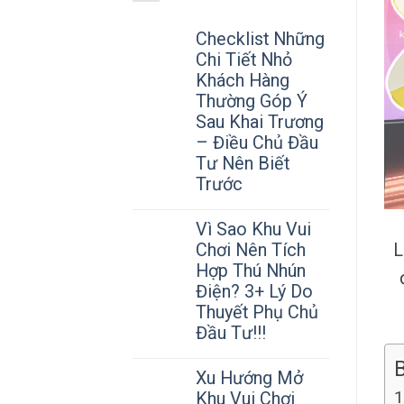
Checklist Những
Chi Tiết Nhỏ
Khách Hàng
Thường Góp Ý
Sau Khai Trương
– Điều Chủ Đầu
Tư Nên Biết
Trước
Vì Sao Khu Vui
Chơi Nên Tích
L
Hợp Thú Nhún
Điện? 3+ Lý Do
Thuyết Phụ Chủ
Đầu Tư!!!
Xu Hướng Mở
Khu Vui Chơi