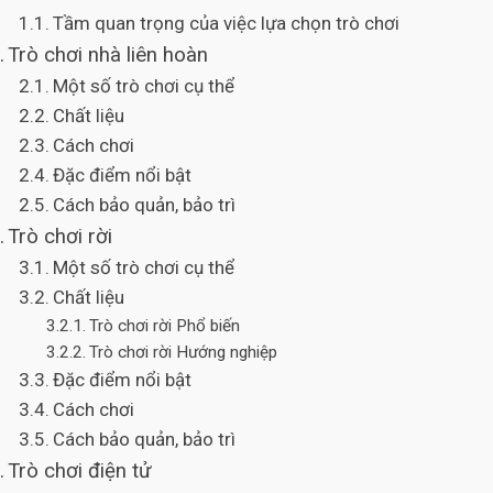
Tầm quan trọng của việc lựa chọn trò chơi
Trò chơi nhà liên hoàn
Một số trò chơi cụ thể
Chất liệu
Cách chơi
Đặc điểm nổi bật
Cách bảo quản, bảo trì
Trò chơi rời
Một số trò chơi cụ thể
Chất liệu
Trò chơi rời Phổ biến
Trò chơi rời Hướng nghiệp
Đặc điểm nổi bật
Cách chơi
Cách bảo quản, bảo trì
Trò chơi điện tử