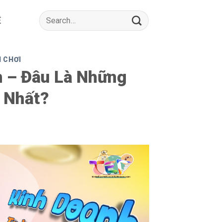
Search
Ệ
for:
I CHƠI
m – Đâu Là Những
 Nhất?