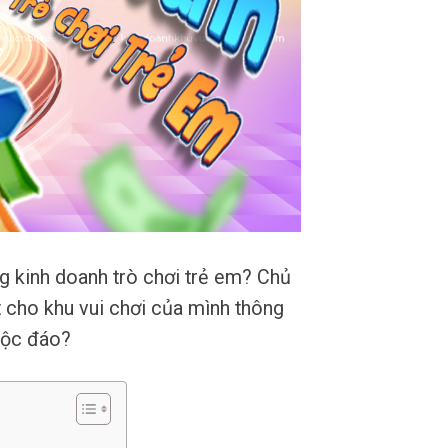
g kinh doanh trò chơi trẻ em? Chủ
t cho khu vui chơi của mình thông
độc đáo?