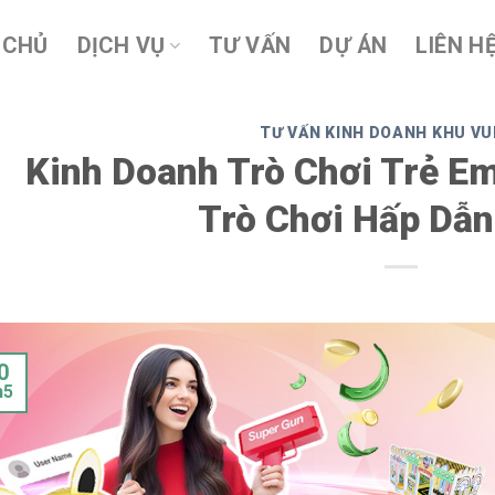
 CHỦ
DỊCH VỤ
TƯ VẤN
DỰ ÁN
LIÊN H
TƯ VẤN KINH DOANH KHU VU
Kinh Doanh Trò Chơi Trẻ E
Trò Chơi Hấp Dẫn
0
h5