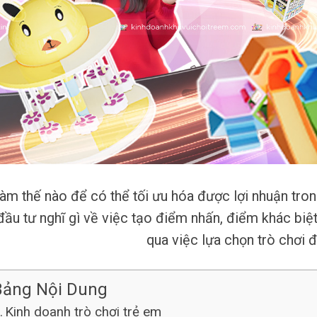
àm thế nào để có thể tối ưu hóa được lợi nhuận tron
đầu tư nghĩ gì về việc tạo điểm nhấn, điểm khác biệ
qua việc lựa chọn trò chơi 
Bảng Nội Dung
Kinh doanh trò chơi trẻ em