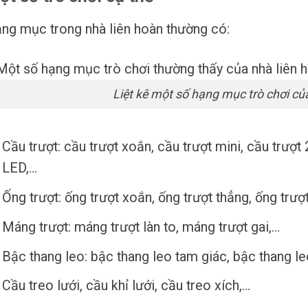
ng mục trong nhà liên hoàn thường có:
Liệt kê một số hạng mục trò chơi củ
Cầu trượt: cầu trượt xoắn, cầu trượt mini, cầu trượt 2
LED,…
Ống trượt: ống trượt xoắn, ống trượt thẳng, ống trư
Máng trượt: máng trượt làn to, máng trượt gai,…
Bậc thang leo: bậc thang leo tam giác, bậc thang leo
Cầu treo lưới, cầu khỉ lưới, cầu treo xích,…