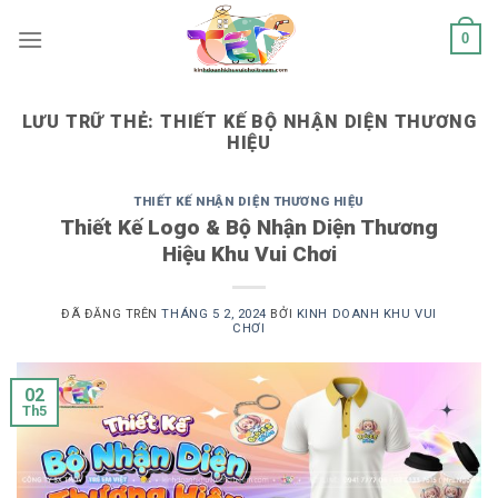
Chuyển
0
đến
nội
dung
LƯU TRỮ THẺ:
THIẾT KẾ BỘ NHẬN DIỆN THƯƠNG
HIỆU
THIẾT KẾ NHẬN DIỆN THƯƠNG HIỆU
Thiết Kế Logo & Bộ Nhận Diện Thương
Hiệu Khu Vui Chơi
ĐÃ ĐĂNG TRÊN
THÁNG 5 2, 2024
BỞI
KINH DOANH KHU VUI
CHƠI
02
Th5