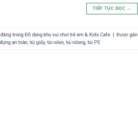
TIẾP TỤC ĐỌC
→
 đăng trong
Đồ dùng khu vui chơi trẻ em & Kids Cafe
|
Được gắn
 đựng an toàn
,
túi giấy
,
túi nilon
,
túi nilong
,
túi PE