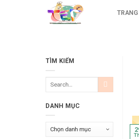
Chuyển
TRANG
đến
nội
dung
TÌM KIẾM
DANH MỤC
Danh
2
mục
T