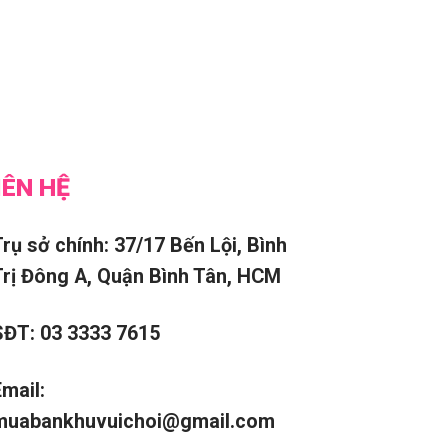
IÊN HỆ
Trụ sở chính: 37/17 Bến Lội, Bình
Trị Đông A, Quận Bình Tân, HCM
SĐT: 03 3333 7615
Email:
muabankhuvuichoi@gmail.com