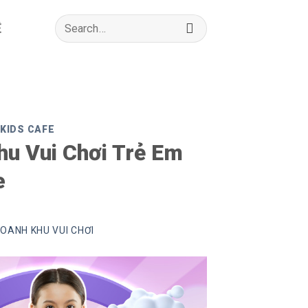
Search
Ệ
for:
 KIDS CAFE
hu Vui Chơi Trẻ Em
e
DOANH KHU VUI CHƠI