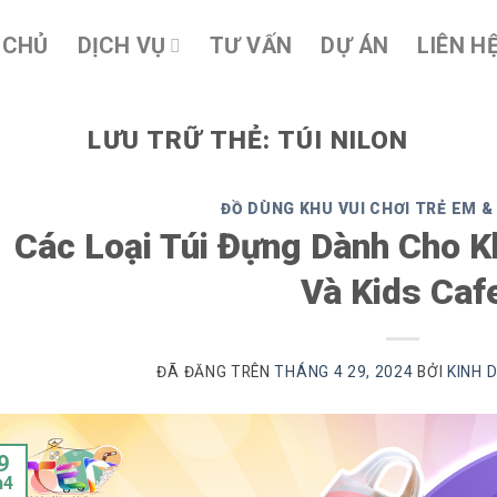
 CHỦ
DỊCH VỤ
TƯ VẤN
DỰ ÁN
LIÊN H
LƯU TRỮ THẺ:
TÚI NILON
ĐỒ DÙNG KHU VUI CHƠI TRẺ EM &
Các Loại Túi Đựng Dành Cho K
Và Kids Caf
ĐÃ ĐĂNG TRÊN
THÁNG 4 29, 2024
BỞI
KINH 
9
h4